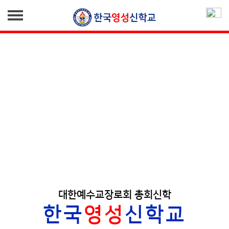
학교소개
학부소개
인사말
한국영성신학교
교육이념/교가
선교기관
단과대학
선교기관
커뮤니티
공지사항
갤러리
대한예수교장로회 총회신학
한국
영성
신학교